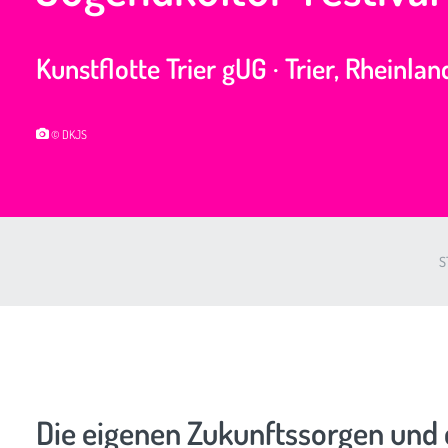
Kunstflotte Trier gUG · Trier, Rheinla
© DKJS
S
Die eigenen Zukunftssorgen und 