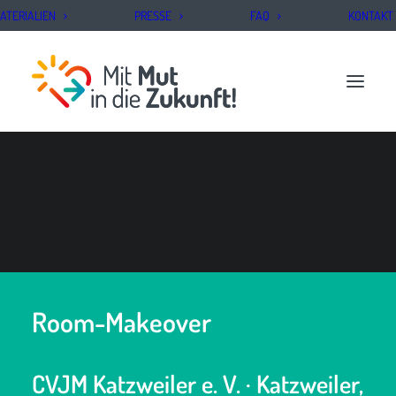
ATERIALIEN
PRESSE
FAQ
KONTAKT
PROJEKT BEANTRAGEN
Room-Makeover
CVJM Katzweiler e. V. · Katzweiler,